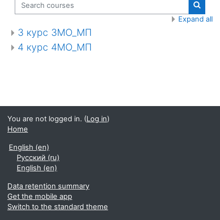
Search courses
Search
Expand all
3 курс 3МО_МП
4 курс 4МО_МП
You are not logged in. (
Log in
)
Home
English ‎(en)‎
Русский ‎(ru)‎
English ‎(en)‎
Data retention summary
Get the mobile app
Switch to the standard theme