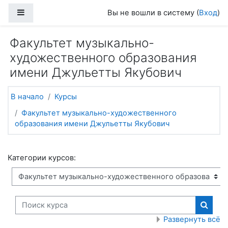
Перейти к основному содержанию
Боковая панель
Вы не вошли в систему (
Вход
)
Факультет музыкально-
художественного образования
имени Джульетты Якубович
В начало
Курсы
Факультет музыкально-художественного
образования имени Джульетты Якубович
Категории курсов:
Поиск курса
Поиск
Развернуть всё